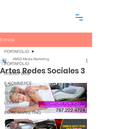
Entrada
PORTAFOLIO
AMSS Media Marketing
PORTAFOLIO
Artes Redes Sociales 3
DISEÑO WEB
E-COMMERCE
SHOPIFY STORE
LOGOS
EMAIL MARKETING
DISEÑO GRÁFICO