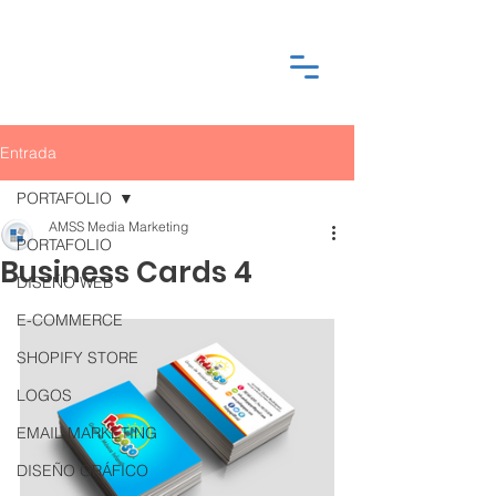
Entrada
PORTAFOLIO
AMSS Media Marketing
PORTAFOLIO
Business Cards 4
DISEÑO WEB
E-COMMERCE
SHOPIFY STORE
LOGOS
EMAIL MARKETING
DISEÑO GRÁFICO