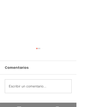
Comentarios
Grennk.com
Steel & Pipes
Escribir un comentario...