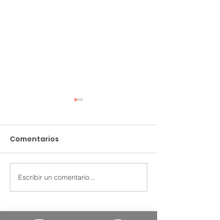
Comentarios
Grennk.com
Steel & Pipes
Escribir un comentario...