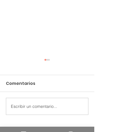
Comentarios
Grennk.com
Steel & Pipes
Escribir un comentario...