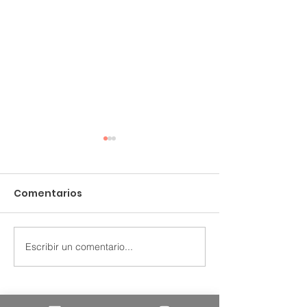
Comentarios
Barnardy Stor
Escribir un comentario...
Impulsa una
Microempresa