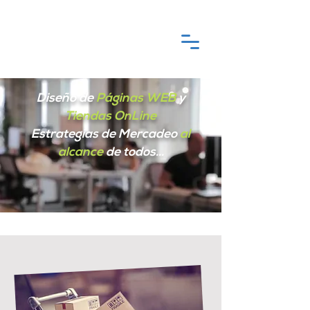
Diseño de
Páginas WEB
y
Tiendas OnLine
Estrategias de Mercadeo
al
alcance
de todos...